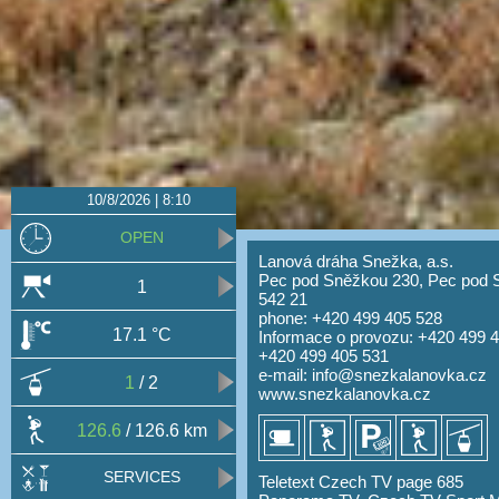
10/8/2026 | 8:10
OPEN
Lanová dráha Snežka, a.s.
Pec pod Sněžkou 230, Pec pod 
1
542 21
phone: +420 499 405 528
17.1 °C
Informace o provozu: +420 499 
+420 499 405 531
e-mail:
info@snezkalanovka.cz
1
/ 2
www.snezkalanovka.cz
126.6
/ 126.6 km
SERVICES
Teletext Czech TV page 685