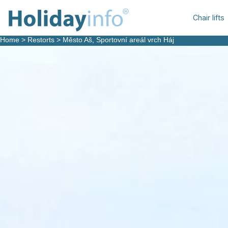
Chair lifts
Home
>
Restorts
>
Město Aš, Sportovní areál vrch Háj