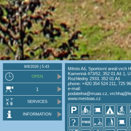
9/8/2026 | 5:43
Město Aš, Sportovní areál vrch H
Kamenná 473/52, 352 01 Aš 1, U
OPEN
Rozhledny 2933, 352 01 Aš
phone: +420 354 524 211, 725 9
e-mail:
1
podatelna@muas.cz
,
vrchhaj@le
www.mestoas.cz
SERVICES
INFORMATION