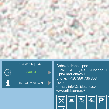
10/8/2026 | 9:47
Bobová dráha Lipno
LIPNO SLIDE, a.s., Slupečná 30
OPEN
Lipno nad Vltavou
phone: +420 380 736 363
fax: -
INFORMATION
e-mail:
info@slideland.cz
www.slideland.cz/