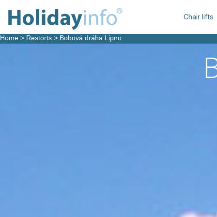
Chair lifts
Home
>
Restorts
>
Bobová dráha Lipno
B